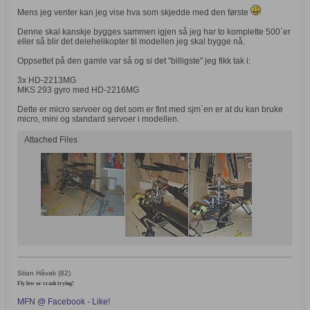
Mens jeg venter kan jeg vise hva som skjedde med den første
Denne skal kanskje bygges sammen igjen så jeg har to komplette 500`er
eller så blir det delehelikopter til modellen jeg skal bygge nå.
Oppsettet på den gamle var så og si det "billigste" jeg fikk tak i:
3x HD-2213MG
MKS 293 gyro med HD-2216MG
Dette er micro servoer og det som er fint med sjm`en er at du kan bruke
micro, mini og standard servoer i modellen.
Attached Files
Stian Håvak (82)
Fly low or crash trying!
MFN @ Facebook - Like!