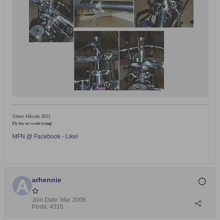
Stian Håvak (82)
Fly low or crash trying!
MFN @ Facebook - Like!
arhennie
Join Date:
Mar 2008
Posts:
4316