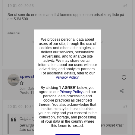
19-01-09, 20:53
#6
Ser ut som du er rette mann til å komme opp men en priset krasj liste på
det SJM 500...
arhennie
We process personal data about
MA Whiplash 90N,
Beam 600 Avantgarde,
Synergy N9, Raptor 50 V2
users of our site, through the use of
http://hadelandmfk.no/
cookies and other technologies, to
www.henniehobby.no/arne
deliver our services, personalize
advertising, and to analyze site
activity. We may share certain
information about our users with our
advertising and analytics partners.
For additional details, refer to our
spewster
Privacy Policy
.
By clicking "
I AGREE
" below, you
Join Date:
Aug 2007
agree to our
Privacy Policy
and our
Posts:
1134
personal data processing and
cookie practices as described
therein. You also acknowledge that
20-01-09, 10:34
#7
this forum may be hosted outside
your country and you consent to the
collection, storage, and processing
Originally posted by
arhennie
of your data in the country where
Ser ut som du er rette mann til å komme opp men en priset krasj
this forum is hosted.
liste på det SJM 500...