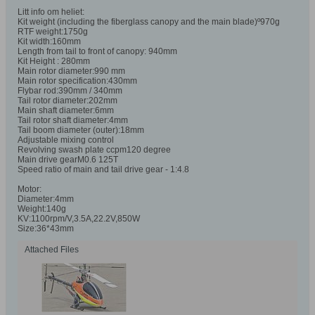
Litt info om heliet:
Kit weight (including the fiberglass canopy and the main blade)º970g
RTF weight:1750g
Kit width:160mm
Length from tail to front of canopy: 940mm
Kit Height : 280mm
Main rotor diameter:990 mm
Main rotor specification:430mm
Flybar rod:390mm / 340mm
Tail rotor diameter:202mm
Main shaft diameter:6mm
Tail rotor shaft diameter:4mm
Tail boom diameter (outer):18mm
Adjustable mixing control
Revolving swash plate ccpm120 degree
Main drive gearM0.6 125T
Speed ratio of main and tail drive gear - 1:4.8
Motor:
Diameter:4mm
Weight:140g
KV:1100rpm/V,3.5A,22.2V,850W
Size:36*43mm
Attached Files