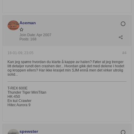
Aceman
Join Date:
Apr 2007
Posts:
168
18-01-09, 23:05
#4
Kan jeg spørre hvordan du klarte å kappe av halen? Føler at jeg trenger
litt detaljer rundt den crashen der... Hvordan gikk det med delene i hodet
og kroppen ellers? Har ikke krasjet min SJM ennå men det virker utrolig
solid...
T-REX 600E
Thunder Tiger MiniTitan
HK-450
En kul Crawler
Hitec Aurora 9
spewster