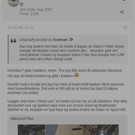
Join Date:
Aug 2007
Posts:
1134
19-01-09, 12:34
#5
Originally posted by
Aceman
Kan jeg spørre hvordan du klarte å kappe av halen? Føler at jeg
trenger litt detaljer rundt den crashen der... Hvordan gikk det
med delene i hodet og kroppen ellers? Har ikke krasjet min SJM
ennå men det virker utrolig solid...
Hvordan? gikk i bakken, hehe. Tror jeg fikk noen få sekunder blackout
når jeg så heliet kantret og gikk i bakken
Hvorfor halen knakk tror jeg har med at halen traff bakken først sammen
med hovedbladene. Det som er litt sykt er at reima har klart å kløyve
bommen (se bilde)
Legger ved noen "close-ups" av hodet så kan du se på skadene. Har ikke
demontert noe og sjekket nøye men ser ut som mast og bladholder
iallefall er ok, kroppen er tipp topp og andre enden av halen er også helt.
Attached Files