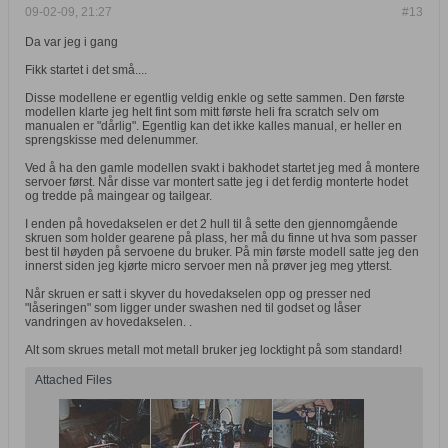
09-02-09, 21:27
#13
Da var jeg i gang
Fikk startet i det små....
Disse modellene er egentlig veldig enkle og sette sammen. Den første
modellen klarte jeg helt fint som mitt første heli fra scratch selv om
manualen er "dårlig". Egentlig kan det ikke kalles manual, er heller en
sprengskisse med delenummer.
Ved å ha den gamle modellen svakt i bakhodet startet jeg med å montere
servoer først. Når disse var montert satte jeg i det ferdig monterte hodet
og tredde på maingear og tailgear.
I enden på hovedakselen er det 2 hull til å sette den gjennomgående
skruen som holder gearene på plass, her må du finne ut hva som passer
best til høyden på servoene du bruker. På min første modell satte jeg den
innerst siden jeg kjørte micro servoer men nå prøver jeg meg ytterst.
Når skruen er satt i skyver du hovedakselen opp og presser ned
"låseringen" som ligger under swashen ned til godset og låser
vandringen av hovedakselen. .
Alt som skrues metall mot metall bruker jeg locktight på som standard!
Attached Files