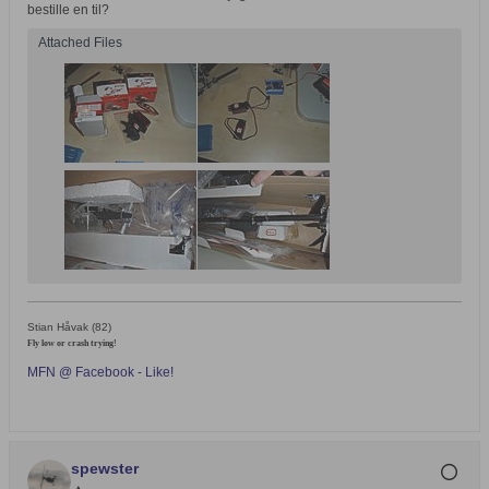
bestille en til?
Attached Files
Stian Håvak (82)
Fly low or crash trying!
MFN @ Facebook - Like!
spewster