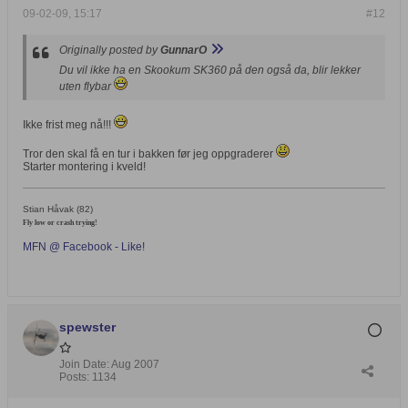
09-02-09, 15:17
#12
Originally posted by
GunnarO
Du vil ikke ha en Skookum SK360 på den også da, blir lekker
uten flybar
Ikke frist meg nå!!!
Tror den skal få en tur i bakken før jeg oppgraderer
Starter montering i kveld!
Stian Håvak (82)
Fly low or crash trying!
MFN @ Facebook - Like!
spewster
Join Date:
Aug 2007
Posts:
1134