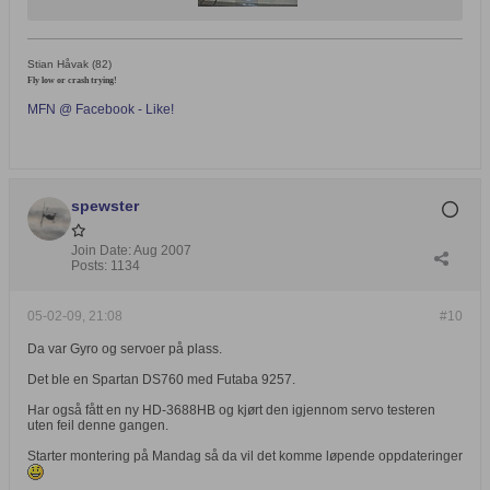
Stian Håvak (82)
Fly low or crash trying!
MFN @ Facebook - Like!
spewster
Join Date:
Aug 2007
Posts:
1134
05-02-09, 21:08
#10
Da var Gyro og servoer på plass.
Det ble en Spartan DS760 med Futaba 9257.
Har også fått en ny HD-3688HB og kjørt den igjennom servo testeren
uten feil denne gangen.
Starter montering på Mandag så da vil det komme løpende oppdateringer