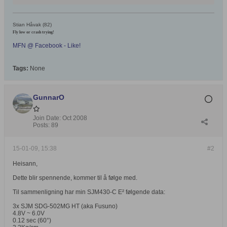
Stian Håvak (82)
Fly low or crash trying!
MFN @ Facebook - Like!
Tags:
None
GunnarO
Join Date:
Oct 2008
Posts:
89
15-01-09, 15:38
#2
Heisann,
Dette blir spennende, kommer til å følge med.
Til sammenligning har min SJM430-C E² følgende data:
3x SJM SDG-502MG HT (aka Fusuno)
4.8V ~ 6.0V
0.12 sec (60°)