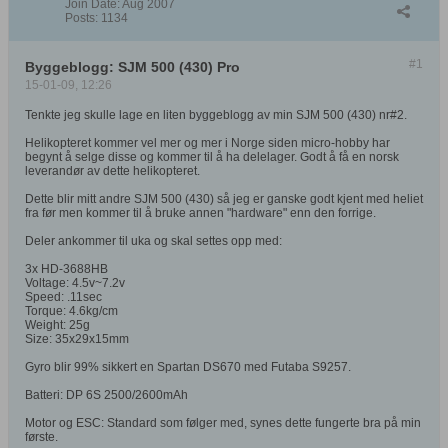
Join Date:
Aug 2007
Posts:
1134
#1
Byggeblogg: SJM 500 (430) Pro
15-01-09, 12:26
Tenkte jeg skulle lage en liten byggeblogg av min SJM 500 (430) nr#2.
Helikopteret kommer vel mer og mer i Norge siden micro-hobby har
begynt å selge disse og kommer til å ha delelager. Godt å få en norsk
leverandør av dette helikopteret.
Dette blir mitt andre SJM 500 (430) så jeg er ganske godt kjent med heliet
fra før men kommer til å bruke annen "hardware" enn den forrige.
Deler ankommer til uka og skal settes opp med:
3x HD-3688HB
Voltage: 4.5v~7.2v
Speed: .11sec
Torque: 4.6kg/cm
Weight: 25g
Size: 35x29x15mm
Gyro blir 99% sikkert en Spartan DS670 med Futaba S9257.
Batteri: DP 6S 2500/2600mAh
Motor og ESC: Standard som følger med, synes dette fungerte bra på min
første.