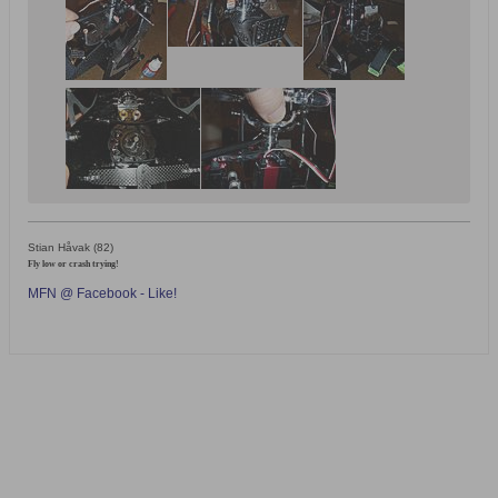
Stian Håvak (82)
Fly low or crash trying!
MFN @ Facebook - Like!