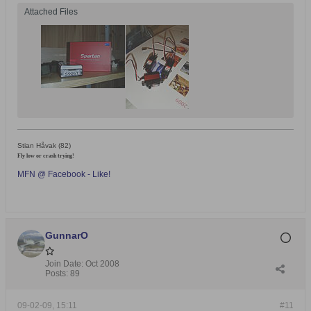
Attached Files
Stian Håvak (82)
Fly low or crash trying!
MFN @ Facebook - Like!
GunnarO
Join Date:
Oct 2008
Posts:
89
09-02-09, 15:11
#11