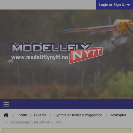
Login or Sign Up
Forum
Diverse
Flyomtaler, tester & byggeblog
Helikopter
Byggeblogg: SJM 500 (430) Pro