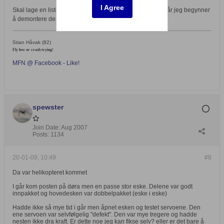
I Agree
Skal lage en liste over alle deler som må byttes + priser når jeg begynner
å demontere den
Stian Håvak (82)
Fly low or crash trying!
MFN @ Facebook - Like!
spewster
Join Date:
Aug 2007
Posts:
1134
20-01-09, 10:49
#8
Da var helikopteret kommet
I går kom posten på døra men en passe stor eske. Delene var godt
innpakket og hovedesken var dobbelpakket (eske i eske)
Hadde ikke så mye tid i går men åpnet esken og testet servoene. Den
ene servoen var selvfølgelig "defekt". Den var mye tregere og hadde
nesten ikke dra kraft. Er dette noe jeg kan fikse selv? eller er det bare å