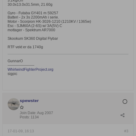
3.2Kg/cm
30.0x13.0x31.5mm, 21.60g
Gyro - Futaba GY401 m S9257
Batteri - 2x 3s 2200mAh i serie.
Motor - Scorpion HK-3026-1210 (1210KV / 1365w)
Esc - SJM60A (2-6S) w/ 3A(5V) C
mottager - Spektrum AR7000
Skookum SK360 Digital Flybar
RTF vekt er da 1740g
GunnarO
----------------------
WhirlwindFighterProject.org
sigpic
spewster
Join Date:
Aug 2007
Posts:
1134
17-01-09, 16:13
#3