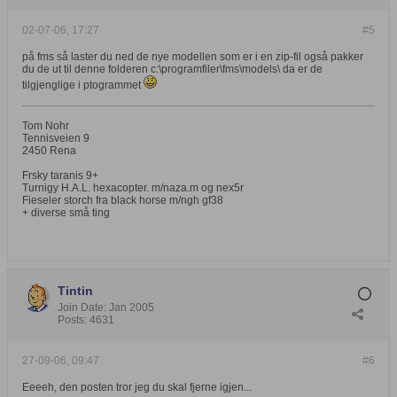
02-07-06, 17:27
#5
på fms så laster du ned de nye modellen som er i en zip-fil også pakker
du de ut til denne folderen c:\programfiler\fms\models\ da er de
tilgjenglige i ptogrammet
Tom Nohr
Tennisveien 9
2450 Rena
Frsky taranis 9+
Turnigy H.A.L. hexacopter. m/naza.m og nex5r
Fieseler storch fra black horse m/ngh gf38
+ diverse små ting
Tintin
Join Date:
Jan 2005
Posts:
4631
27-09-06, 09:47
#6
Eeeeh, den posten tror jeg du skal fjerne igjen...