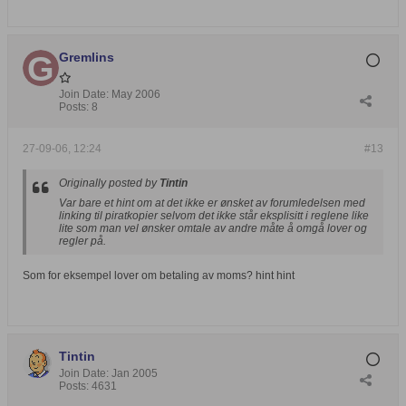
Gremlins
Join Date:
May 2006
Posts:
8
27-09-06, 12:24
#13
Originally posted by
Tintin
Var bare et hint om at det ikke er ønsket av forumledelsen med
linking til piratkopier selvom det ikke står eksplisitt i reglene like
lite som man vel ønsker omtale av andre måte å omgå lover og
regler på.
Som for eksempel lover om betaling av moms? hint hint
Tintin
Join Date:
Jan 2005
Posts:
4631