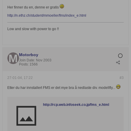
Her finner du en, denne er gratis
http://n.ethz.ch/student/mmoeller/fms/index_e.html
Low and slow with power to go !!
Motorboy
Join Date:
Nov 2003
Posts:
1566
27-01-04, 17:22
#3
Etter du har innstallert FMS er det mye bra å nedlaste div. modellfly...
http://rcp.web.infoseek.co.jp/fms_e.html