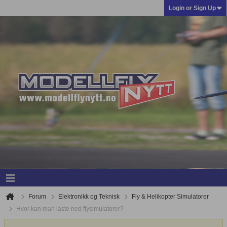
Login or Sign Up
Forum
Elektronikk og Teknisk
Fly & Helikopter Simulatorer
Hvor kan man laste ned flysimulatorer?