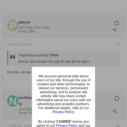
pleym
Join Date:
Dec 2001
Posts:
909
27-09-06, 09:52
#7
Originally posted by
Tintin
Eeeeh, den posten tror jeg du skal fjerne igjen...
Om ikke, så bør admin gjøre det
We process personal data about
users of our site, through the use of
cookies and other technologies, to
deliver our services, personalize
advertising, and to analyze site
activity. We may share certain
northwood
information about our users with our
advertising and analytics partners.
For additional details, refer to our
Join Date:
Nov 2005
Privacy Policy
.
Posts:
588
By clicking "
I AGREE
" below, you
agree to our
Privacy Policy
and our
27-09-06, 10:13
#8