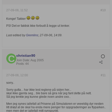
27-09-06, 11:52
#10
Konge! Takker
PS! Det er faktisk ikke forbudt å legge ut lenker.
Last edited by
Gremlins
;
27-09-06, 14:09
.
christian90
Join Date:
Aug 2005
Posts:
44
27-09-06, 12:00
#11
sorry..
Sorry gutta... har ikke lest reglene på siden her...
skal ikke gjenta seg... ble bare så gira når jeg fant dette på nett.
Så jeg tenkte jeg kunne glede noen andre oxo..
Men jeg synes iallefall at Prisene på Simulatoren er veeeldig dyr nesten
litt drøyt at de skal ha enda mere penger for oppgraderinger av flyparken..
men men det er iallefall mitt synspunkt.