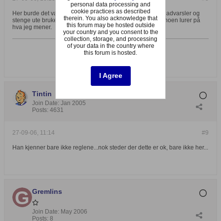
personal data processing and
cookie practices as described
Her burde det vært en funksjon på forumet hvor en kan gi advarsler og
therein. You also acknowledge that
stenge ute brukere basert på grovere "forbrytelser" - hvis noen lurer på
this forum may be hosted outside
hva jeg mener.
your country and you consent to the
collection, storage, and processing
of your data in the country where
this forum is hosted.
I Agree
Tintin
Join Date:
Jan 2005
Posts:
4631
27-09-06, 11:14
#9
Han kjenner bare ikke reglene...nok steder der dette er ok, bare ikke her...
Gremlins
Join Date:
May 2006
Posts:
8