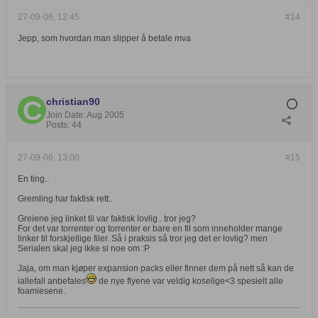
27-09-06, 12:45
#14
Jepp, som hvordan man slipper å betale mva
christian90
Join Date:
Aug 2005
Posts:
44
27-09-06, 13:00
#15
En ting..
Gremling har faktisk rett..
Greiene jeg linket til var faktisk lovlig.. tror jeg?
For det var torrenter og torrenter er bare en fil som inneholder mange
linker til forskjellige filer. Så i praksis så tror jeg det er lovlig? men
Serialen skal jeg ikke si noe om :P
Jaja, om man kjøper expansion packs eller finner dem på nett så kan de
iallefall anbefales
de nye flyene var veldig koselige<3 spesielt alle
foamiesene.