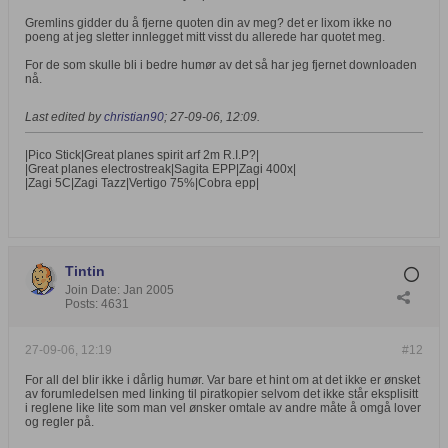
Gremlins gidder du å fjerne quoten din av meg? det er lixom ikke no
poeng at jeg sletter innlegget mitt visst du allerede har quotet meg.
For de som skulle bli i bedre humør av det så har jeg fjernet downloaden
nå.
Last edited by
christian90
;
27-09-06, 12:09
.
|Pico Stick|Great planes spirit arf 2m R.I.P?|
|Great planes electrostreak|Sagita EPP|Zagi 400x|
|Zagi 5C|Zagi Tazz|Vertigo 75%|Cobra epp|
Tintin
Join Date:
Jan 2005
Posts:
4631
27-09-06, 12:19
#12
For all del blir ikke i dårlig humør. Var bare et hint om at det ikke er ønsket
av forumledelsen med linking til piratkopier selvom det ikke står eksplisitt
i reglene like lite som man vel ønsker omtale av andre måte å omgå lover
og regler på.