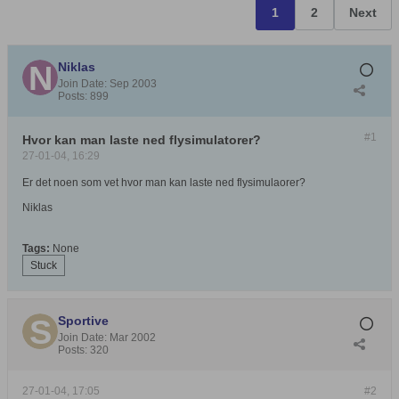
1
2
Next
Niklas
Join Date:
Sep 2003
Posts:
899
#1
Hvor kan man laste ned flysimulatorer?
27-01-04, 16:29
Er det noen som vet hvor man kan laste ned flysimulaorer?
Niklas
Tags:
None
Stuck
Sportive
Join Date:
Mar 2002
Posts:
320
27-01-04, 17:05
#2