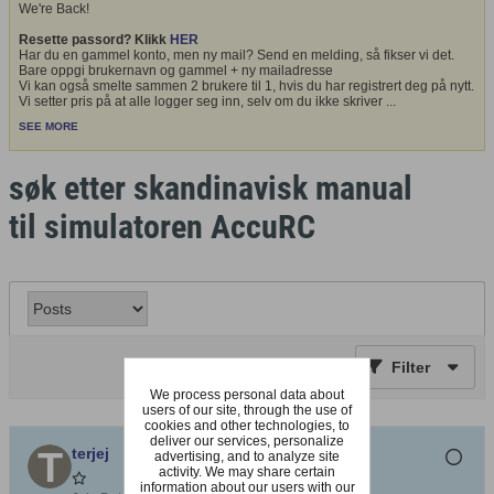
We're Back!
Resette passord? Klikk
HER
Har du en gammel konto, men ny mail? Send en melding, så fikser vi det.
Bare oppgi brukernavn og gammel + ny mailadresse
Vi kan også smelte sammen 2 brukere til 1, hvis du har registrert deg på nytt.
Vi setter pris på at alle logger seg inn, selv om du ikke skriver
...
SEE MORE
søk etter skandinavisk manual
til simulatoren AccuRC
Filter
We process personal data about
users of our site, through the use of
cookies and other technologies, to
deliver our services, personalize
terjej
advertising, and to analyze site
activity. We may share certain
information about our users with our