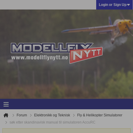
Login or Sign Up
Forum
Elektronikk og Teknisk
Fly & Helikopter Simulatorer
søk etter skandinavisk manual til simulatoren AccuRC