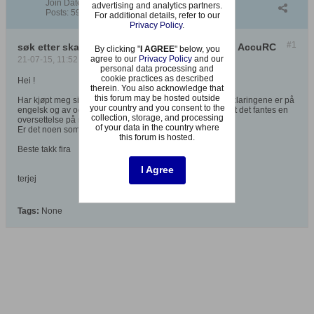
Join Date:
Jun 2008
advertising and analytics partners.
Posts:
59
For additional details, refer to our
Privacy Policy
.
#1
søk etter skandinavisk manual til simulatoren AccuRC
By clicking "
I AGREE
" below, you
agree to our
Privacy Policy
and our
21-07-15, 11:52
personal data processing and
cookie practices as described
Hei !
therein. You also acknowledge that
this forum may be hosted outside
Har kjøpt meg simulatoren AccuRC. Siden manualen/ forklaringene er på
your country and you consent to the
engelsk og av og til litt vanskelig å forstå, hadde jeg håpet det fantes en
collection, storage, and processing
oversettelse på norsk, svensk eller dansk.
of your data in the country where
Er det noen som kjenner til noe om dette !?
this forum is hosted.
Beste takk fira
I Agree
terjej
Tags:
None