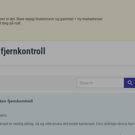
ser vi det. Bare oppgi brukernavn og gammel + ny mailadresse
t deg på nytt.
fjernkontroll
en fjernkontroll
mera.
raet er veldig dårlig, så eg ville bruka det beste kameraet. Den drårlige drona har