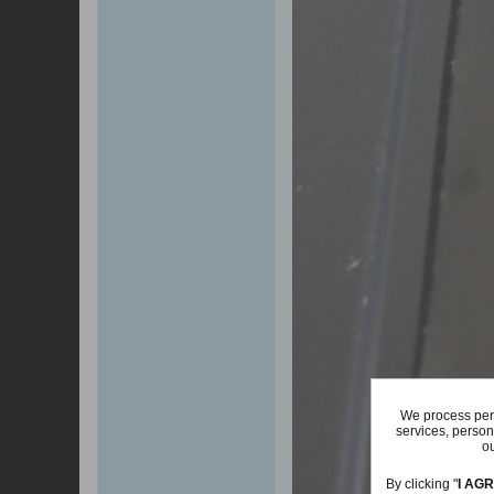
We process pers
services, person
ou
By clicking "
I AG