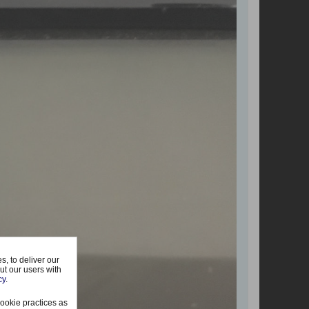
, to deliver our
ut our users with
cy
.
ookie practices as