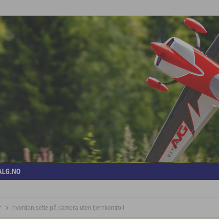
ALG.NO
r
hvordan sette på kamera uten fjernkontroll