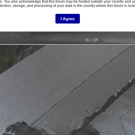
n. You also acknowledge that this forum may be hosted outside your country and y
lection, storage, and processing of your data in the country where this forum is hos
I Agree