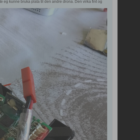
e eg kunne bruka plata til den andre drona. Den virka fint og