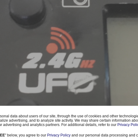
onal data about users of our site, through the use of cookies and other technologies
alize advertising, and to analyze site activity. We may share certain information abo
r advertising and analytics partners. For additional details, refer to our
Privacy Poli
REE
" below, you agree to our
Privacy Policy
and our personal data processing and c