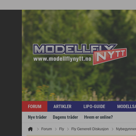
FORUM
ARTIKLER
LIPO-GUIDE
MODELLS
Nye tråder
Dagens tråder
Hvem er online?
Forum
Fly
Fly Generell Diskusjon
Nybegynne