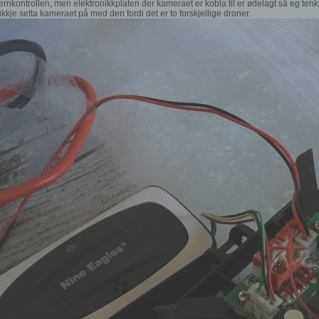
nkontrollen, men elektronikkplaten der kameraet er kobla til er ødelagt så eg tenkt
kje setta kameraet på med den fordi det er to forskjellige droner.