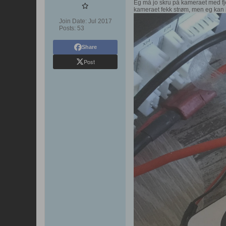
Eg må jo skru på kameraet med fjer
kameraet fekk strøm, men eg kan ik
Join Date:
Jul 2017
Posts:
53
Share
Post