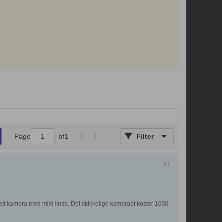
Page
of
1
Filter
#1
 eit kamera med mini linse. Det skikkelige kameraet koster 1600