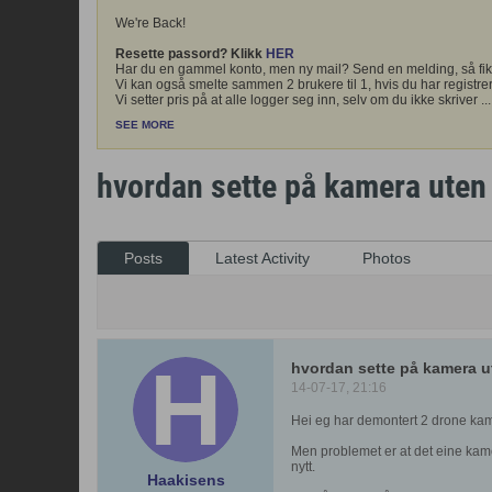
We're Back!
Resette passord? Klikk
HER
Har du en gammel konto, men ny mail? Send en melding, så fik
Vi kan også smelte sammen 2 brukere til 1, hvis du har registrer
Vi setter pris på at alle logger seg inn, selv om du ikke skriver
...
SEE MORE
hvordan sette på kamera uten 
Posts
Latest Activity
Photos
hvordan sette på kamera ut
14-07-17, 21:16
Hei eg har demontert 2 drone ka
Men problemet er at det eine kame
nytt.
Haakisens