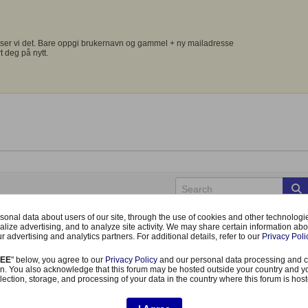
ser vi det. Bare oppgi brukernavn og gammel + ny mailadresse
t deg på nytt.
onal data about users of our site, through the use of cookies and other technologies
alize advertising, and to analyze site activity. We may share certain information abo
r advertising and analytics partners. For additional details, refer to our
Privacy Poli
REE
" below, you agree to our
Privacy Policy
and our personal data processing and c
n. You also acknowledge that this forum may be hosted outside your country and y
d Jeti og cb 200. CB 200 har vart brukt i et fly og fungert perfekt, demontere dette u
lection, storage, and processing of your data in the country where this forum is hos
es med 2 satellitt mottakere rsat2. Dette fungerer dårlig serverne går hakket og er i
l navn og double path har da slettet modellen og lagt allt in på nytt flere ganger 
200 og rsat2 satellitter. Jeg har slettet gamle modellen i senderen.