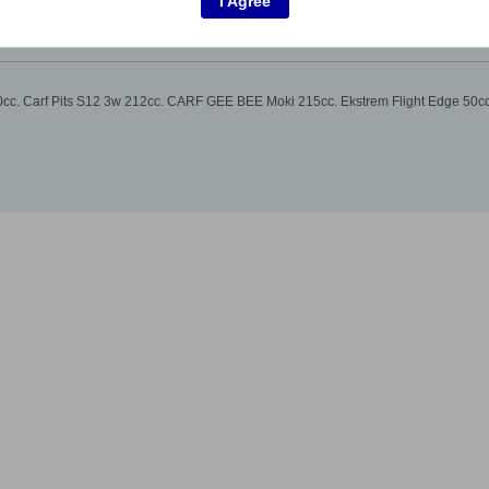
I Agree
c. Carf Pits S12 3w 212cc. CARF GEE BEE Moki 215cc. Ekstrem Flight Edge 50c