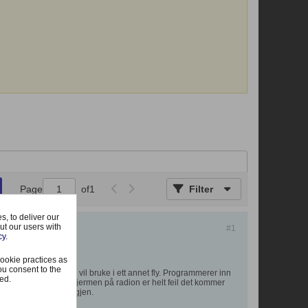
Page
of
1
Filter
, to deliver our
ut our users with
#1
cy
.
ookie practices as
ou consent to the
tstyr fra modellen og vil bruke i ett annet fly. Programmerer inn
ted.
kke brukandres + at skjermen på radion er helt feil det kommer
uten hell samme opp igjen.