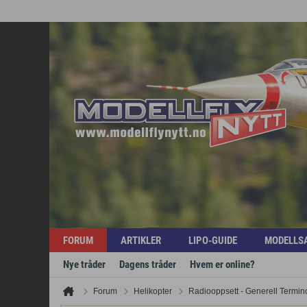
FORUM
ARTIKLER
LIPO-GUIDE
MODELLS
Nye tråder
Dagens tråder
Hvem er online?
Forum
Helikopter
Radiooppsett - Generell Termin