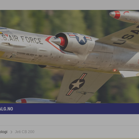
ALG.NO
ologi
Jeti CB 200