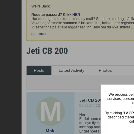
We're Back!
Resette passord? Klikk
HER
Har du en gammel konto, men ny mail? Send en melding, så fik
Vi kan også smelte sammen 2 brukere til 1, hvis du har registrer
Vi setter pris på at alle logger seg inn, selv om du ikke skriver
...
SEE MORE
Jeti CB 200
Posts
Latest Activity
Photos
We process pers
services, person
Jeti CB 200
ou
07-01-17, 12:08
By clicking "
I AG
Hei
described therei
Er det noen der ute som er flink me
col
det nye flyet så som det skal gjør
ikke opp noen telemetri bare model
Moki
Er det noet som må gjøres med CB 