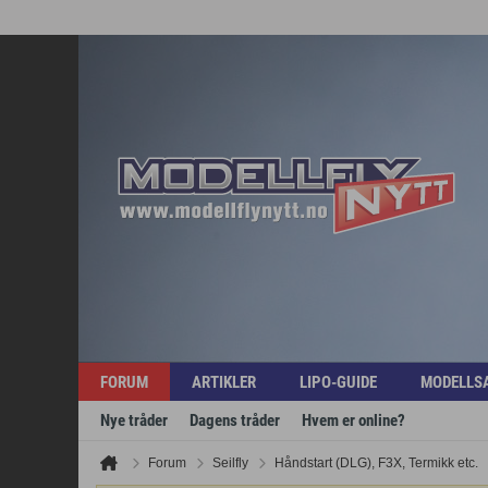
FORUM
ARTIKLER
LIPO-GUIDE
MODELLS
Nye tråder
Dagens tråder
Hvem er online?
Forum
Seilfly
Håndstart (DLG), F3X, Termikk etc.