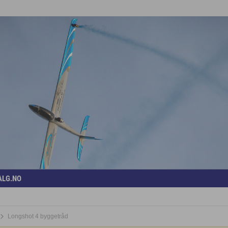
ALG.NO
Longshot 4 byggetråd