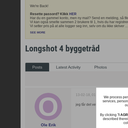
We're Back!
Resette passord? Klikk
HER
Har du en gammel konto, men ny mail? Send en melding, så fik
Vi kan også smelte sammen 2 brukere til 1, hvis du har registrer
Vi setter pris på at alle logger seg inn, selv om du ikke skriver
...
SEE MORE
Longshot 4 byggetråd
Posts
Latest Activity
Photos
13-02-18, 01:48
We process pers
services, person
jeg får det vel til på et vis
ou
By clicking "
I AG
described therei
col
Ole Erik