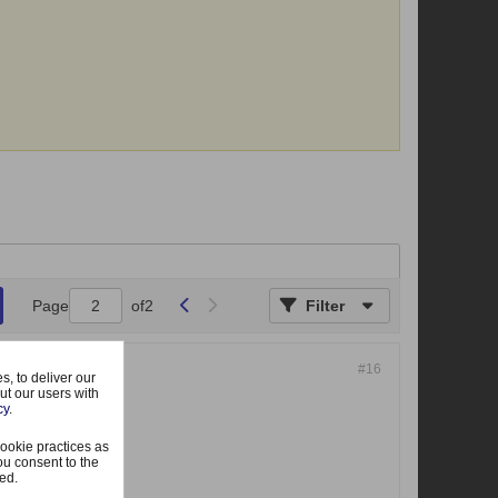
Page
of
2
Filter
#16
, to deliver our
ut our users with
cy
.
ookie practices as
ou consent to the
ted.