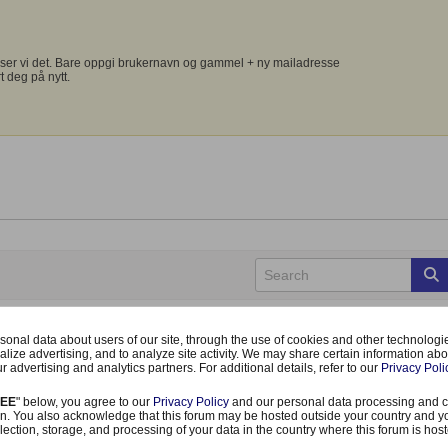
ser vi det. Bare oppgi brukernavn og gammel + ny mailadresse
t deg på nytt.
onal data about users of our site, through the use of cookies and other technologies
alize advertising, and to analyze site activity. We may share certain information abo
r advertising and analytics partners. For additional details, refer to our
Privacy Poli
REE
" below, you agree to our
Privacy Policy
and our personal data processing and c
n. You also acknowledge that this forum may be hosted outside your country and y
lection, storage, and processing of your data in the country where this forum is hos