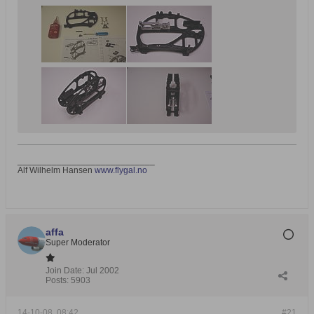
____________________________
Alf Wilhelm Hansen
www.flygal.no
affa
Super Moderator
Join Date:
Jul 2002
Posts:
5903
14-10-08, 08:42
#21