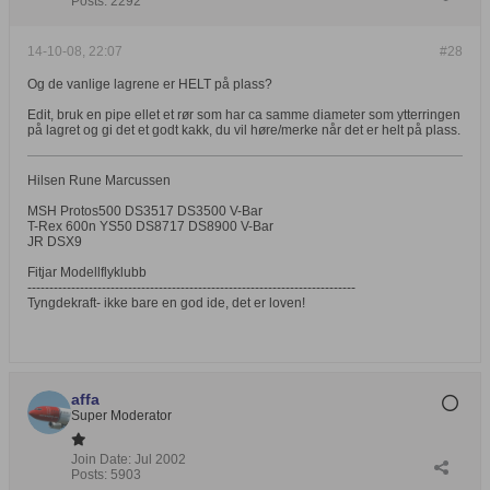
Posts:
2292
14-10-08, 22:07
#28
Og de vanlige lagrene er HELT på plass?
Edit, bruk en pipe ellet et rør som har ca samme diameter som ytterringen
på lagret og gi det et godt kakk, du vil høre/merke når det er helt på plass.
Hilsen Rune Marcussen
MSH Protos500 DS3517 DS3500 V-Bar
T-Rex 600n YS50 DS8717 DS8900 V-Bar
JR DSX9
Fitjar Modellflyklubb
---------------------------------------------------------------------------
Tyngdekraft- ikke bare en god ide, det er loven!
affa
Super Moderator
Join Date:
Jul 2002
Posts:
5903