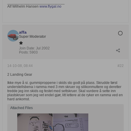
____________________________
Alf Wilhelm Hansen
www.flygal.no
affa
Super Moderator
Join Date:
Jul 2002
Posts:
5903
14-10-08, 08:44
#22
2 Landing Gear
Ikke mye å si. gummiproppene i skids sto godt på plass. Skrudde først
understellsbena i ramma med 3 mm skruer og silikonmuttere og deretter
tredde jeg inn skids og festet med settskruer. Skal vurdere å sette inn
plastskruer som jeg vet endel gjør, litt lettere at de ryker en ramma ved en
hard ankomst.
Attached Files