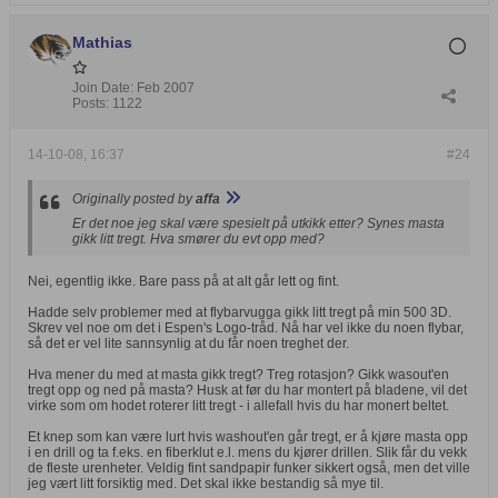
Mathias
Join Date:
Feb 2007
Posts:
1122
14-10-08, 16:37
#24
Originally posted by
affa
Er det noe jeg skal være spesielt på utkikk etter? Synes masta
gikk litt tregt. Hva smører du evt opp med?
Nei, egentlig ikke. Bare pass på at alt går lett og fint.
Hadde selv problemer med at flybarvugga gikk litt tregt på min 500 3D.
Skrev vel noe om det i Espen's Logo-tråd. Nå har vel ikke du noen flybar,
så det er vel lite sannsynlig at du får noen treghet der.
Hva mener du med at masta gikk tregt? Treg rotasjon? Gikk wasout'en
tregt opp og ned på masta? Husk at før du har montert på bladene, vil det
virke som om hodet roterer litt tregt - i allefall hvis du har monert beltet.
Et knep som kan være lurt hvis washout'en går tregt, er å kjøre masta opp
i en drill og ta f.eks. en fiberklut e.l. mens du kjører drillen. Slik får du vekk
de fleste urenheter. Veldig fint sandpapir funker sikkert også, men det ville
jeg vært litt forsiktig med. Det skal ikke bestandig så mye til.