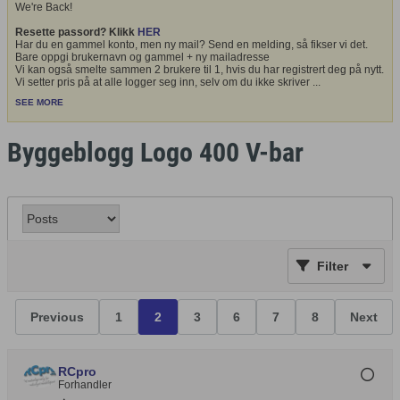
We're Back!
Resette passord? Klikk
HER
Har du en gammel konto, men ny mail? Send en melding, så fikser vi det.
Bare oppgi brukernavn og gammel + ny mailadresse
Vi kan også smelte sammen 2 brukere til 1, hvis du har registrert deg på nytt.
Vi setter pris på at alle logger seg inn, selv om du ikke skriver
...
SEE MORE
Byggeblogg Logo 400 V-bar
Filter
Previous
1
2
3
6
7
8
Next
RCpro
Forhandler