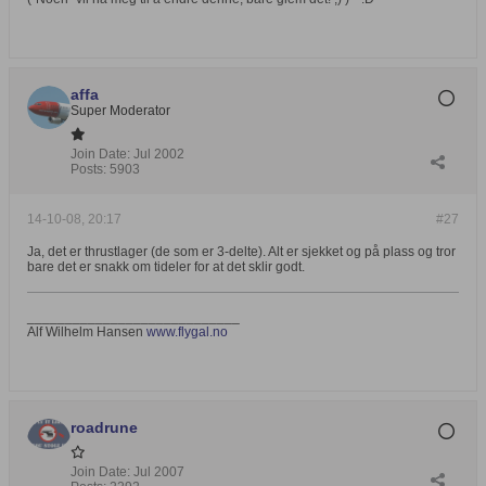
affa
Super Moderator
Join Date:
Jul 2002
Posts:
5903
14-10-08, 20:17
#27
Ja, det er thrustlager (de som er 3-delte). Alt er sjekket og på plass og tror
bare det er snakk om tideler for at det sklir godt.
____________________________
Alf Wilhelm Hansen
www.flygal.no
roadrune
Join Date:
Jul 2007