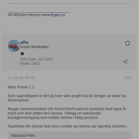
____________________________
Alf Wilhelm Hansen
www.flygal.no
affa
Super Moderator
Join Date:
Jul 2002
Posts:
5903
14-10-08, 08:39
#20
Main Frame 1.1
Som sagt tidligere er det på hver side angitt hva du trenger av deler og
dimensjoner.
Begge rammehalvdeler ble funnet framt samt en alublokk med lagre til
mast som skal settes inni ramma. I tillegg en sekskantet
plastgjennomgang som holder ramma i riktig posisjon.
Alublokka ble skrudd fast med Locktite og ramma var egentlig sammen.
Attached Files