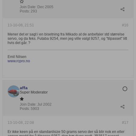
Join Date:
Dec 2005
Posts:
293
13-10-08, 21:51
#16
Mener det er sagt i en bisetning fra Mikado at de anbefaler std størrelse
servo, og da feks. Futaba 9254, men jeg ville valgt 9257, og "tilpasset" litt
hvis det går. ?
Emil Nilsen
www.rcpro.no
affa
Super Moderator
Join Date:
Jul 2002
Posts:
5903
13-10-08, 22:08
#17
Er ikke keen på en standardsize 50 grams servo der så blir nok en eller