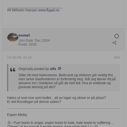
____________________________
Alf Wilhelm Hansen
www.flygal.no
esmel
Join Date:
Dec 2004
Posts:
2830
14-10-08, 20:16
#26
Originally posted by
affa
Sliter litt med halerotoren. Bellcrank og slideren glir veldig fint,
men selve bladholderen er forferdelig treg. Når jeg løsner litt på
skruene inn i holderen så går de helt lett. Hva er enkleste og
greieste løsning på det?
Høres ut som noe som butter... alt av lager og skiver er på plass?
Er det thrustlager på denne saken?
Espen Melby
:D-- Fuel leads to anger, anger leads to hate, hate leads to suffering....
("Noen" vil ha meg til å endre denne, bare glem det! ;) ) --:D