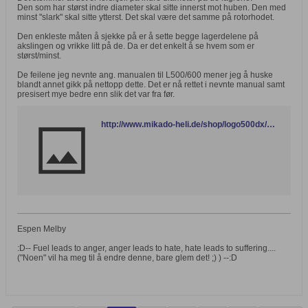
Den som har størst indre diameter skal sitte innerst mot huben. Den med
minst "slark" skal sitte ytterst. Det skal være det samme på rotorhodet.
Den enkleste måten å sjekke på er å sette begge lagerdelene på
akslingen og vrikke litt på de. Da er det enkelt å se hvem som er
størst/minst.
De feilene jeg nevnte ang. manualen til L500/600 mener jeg å huske
blandt annet gikk på nettopp dette. Det er nå rettet i nevnte manual samt
presisert mye bedre enn slik det var fra før.
http://www.mikado-heli.de/shop/logo500dx/manual_newgeneration30.pdf
Espen Melby
:D-- Fuel leads to anger, anger leads to hate, hate leads to suffering....
("Noen" vil ha meg til å endre denne, bare glem det! ;) ) --:D