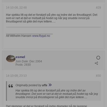
14-10-08, 22:48
#29
Har sjekka litt og det er forskjell på ytre og indre del av thrustlagret. Det
som er rart at det er motsatt på hodet og når jeg snudde inn/ut på
thrustlageret så gikk det mye lettere.....
____________________________
Alf Wilhelm Hansen
www.flygal.no
esmel
Join Date:
Dec 2004
Posts:
2830
14-10-08, 23:13
#30
Originally posted by
affa
Har sjekka litt og det er forskjell på ytre og indre del av
thrustlagret. Det som er rart at det er motsatt på hodet og når jeg
snudde inn/ut på thrustlageret så gikk det mye lettere.....
Det stemmer at det er forskjell på indre diameter på de lagrene.