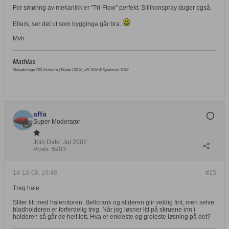
For smøring av mekanikk er "Tri-Flow" perfekt. Sillikonspray duger også.
Ellers, ser det ut som bygginga går bra.
Mvh
Mathias
Mikado Logo 700 Xxtreme |
Blade 130 X |
JR XG8 &
Spektrum DX8
affa
Super Moderator
Join Date:
Jul 2002
Posts:
5903
14-10-08, 19:48
#25
Treg hale
Sliter litt med halerotoren. Bellcrank og slideren glir veldig fint, men selve
bladholderen er forferdelig treg. Når jeg løsner litt på skruene inn i
holderen så går de helt lett. Hva er enkleste og greieste løsning på det?