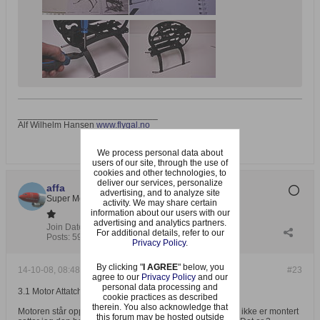
____________________________
Alf Wilhelm Hansen
www.flygal.no
We process personal data about
users of our site, through the use of
cookies and other technologies, to
deliver our services, personalize
affa
advertising, and to analyze site
Super Moderator
activity. We may share certain
information about our users with our
advertising and analytics partners.
Join Date:
Jul 2002
For additional details, refer to our
Posts:
5903
Privacy Policy
.
By clicking "
I AGREE
" below, you
14-10-08, 08:48
#23
agree to our
Privacy Policy
and our
personal data processing and
3.1 Motor Attatchment
cookie practices as described
therein. You also acknowledge that
Motoren står opp ned på alublokka. Siden mast og pinion ikke er montert
this forum may be hosted outside