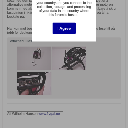
setter jeg den bare midlertidig fast med 2 stk 3mm skruer. Det er 2
your country and you consent to the
alternative metoder for å skru fast pinion, men siden Hacker motoren
collection, storage, and processing
komme rmed aksel hvor den ene siden er flatslipt så er det bare å skru
of your data in the country where
fast pinion i riktig høyde i forhold til hoveddrevet og passe på å ha
this forum is hosted.
Locktite på.
I Agree
Har kommet bestydelig lenger, men må sortere litt bilder og lese litt på
jobb før det kommer mer......
Attached Files
____________________________
Alf Wilhelm Hansen
www.flygal.no