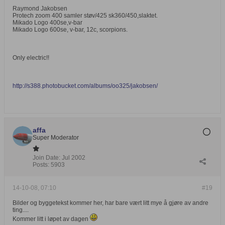
Raymond Jakobsen
Protech zoom 400 samler støv/425 sk360/450,slaktet.
Mikado Logo 400se,v-bar
Mikado Logo 600se, v-bar, 12c, scorpions.
Only electric!!
http://s388.photobucket.com/albums/oo325/jakobsen/
affa
Super Moderator
Join Date:
Jul 2002
Posts:
5903
14-10-08, 07:10
#19
Bilder og byggetekst kommer her, har bare vært litt mye å gjøre av andre
ting....
Kommer litt i løpet av dagen