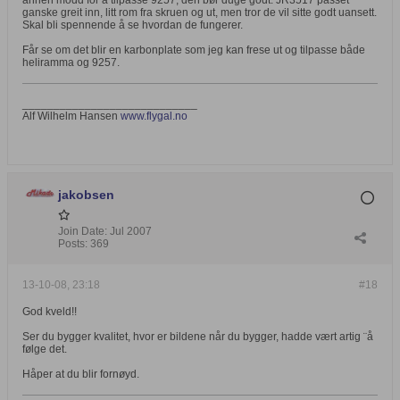
annen modd for å tilpasse 9257, den bør duge godt. JR3517 passet
ganske greit inn, litt rom fra skruen og ut, men tror de vil sitte godt uansett.
Skal bli spennende å se hvordan de fungerer.
Får se om det blir en karbonplate som jeg kan frese ut og tilpasse både
heliramma og 9257.
____________________________
Alf Wilhelm Hansen
www.flygal.no
jakobsen
Join Date:
Jul 2007
Posts:
369
13-10-08, 23:18
#18
God kveld!!
Ser du bygger kvalitet, hvor er bildene når du bygger, hadde vært artig ¨å
følge det.
Håper at du blir fornøyd.